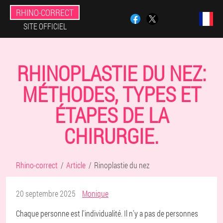
RHINO-CORRECT
SITE OFFICIEL
RHINOPLASTIE DU NEZ:
MÉTHODES, TYPES ET
ÉTAPES DE LA
CHIRURGIE.
Rhino-correct
Article
Rinoplastie du nez
20 septembre 2025
Monique
Chaque personne est l'individualité. Il n'y a pas de personnes