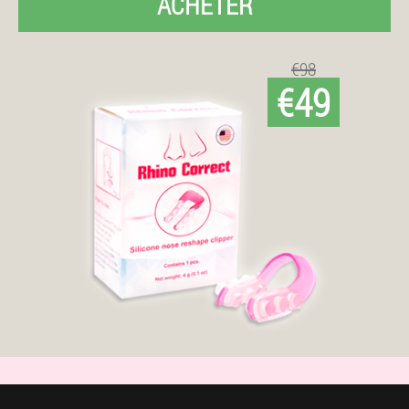
ACHETER
€98
€49