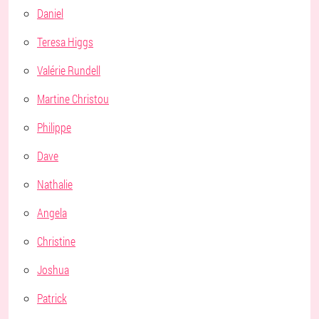
Daniel
Teresa Higgs
Valérie Rundell
Martine Christou
Philippe
Dave
Nathalie
Angela
Christine
Joshua
Patrick