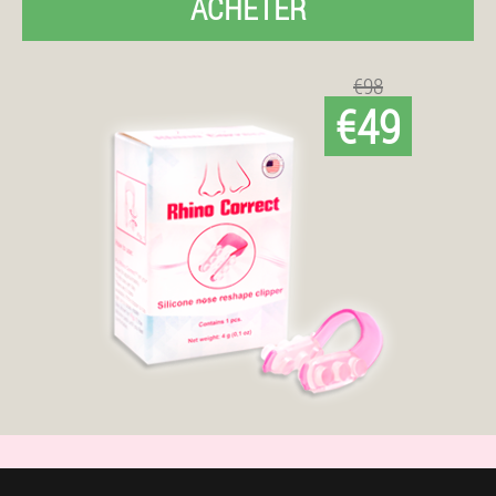
ACHETER
€98
€49